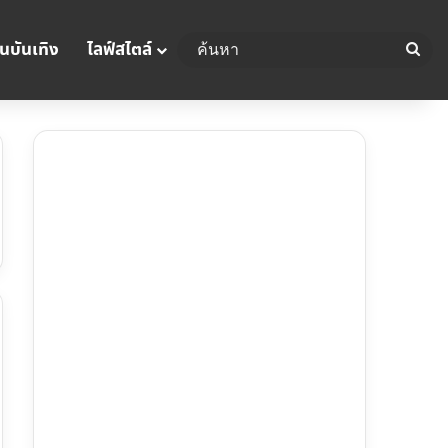
นบันเทิง
ไลฟ์สไตล์
ค้น