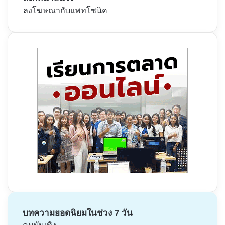
ลงโฆษณากับแพทโซนิค
บทความยอดนิยมในช่วง 7 วัน