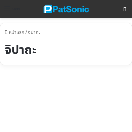
ค้
Menu
หน้าแรก
/
จิปาถะ
จิปาถะ
3 เครื่องมือช่างไร้สาย กระแทก
หนัก เจียรแรง ขันน็อตแน่น จบ
งานไวทุกไซต์ ที่ช่างมืออาชีพไว้
วางใจ
7 August 2025
98