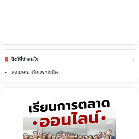
ลิงก์ที่น่าสนใจ
ลงโฆษณากับแพทโซนิค