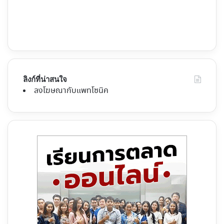
ลิงก์ที่น่าสนใจ
ลงโฆษณากับแพทโซนิค