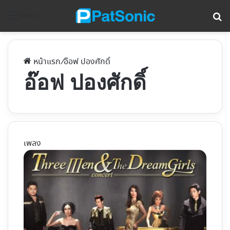
ค้
Menu
หน้าแรก
/
อ๊อฟ ปองศักดิ์
อ๊อฟ ปองศักดิ์
เพลง