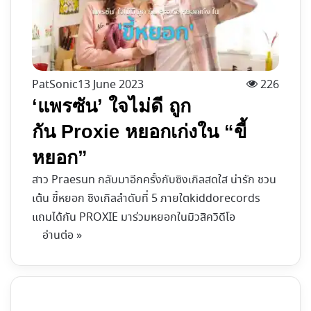
PatSonic
13 June 2023
226
‘แพรซัน’ ใจไม่ดี ถูก
กัน Proxie หยอกเก่งใน “ขี้
หยอก”
สาว Praesun กลับมาอีกครั้งกับซิงเกิลสดใส น่ารัก ชวน
เต้น ขี้หยอก ซิงเกิลลำดับที่ 5 ภายใตkiddorecords
แถมได้กัน PROXIE มาร่วมหยอกในมิวสิควิดีโอ
อ่านต่อ »