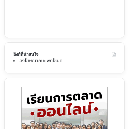
ลิงก์ที่น่าสนใจ
ลงโฆษณากับแพทโซนิค