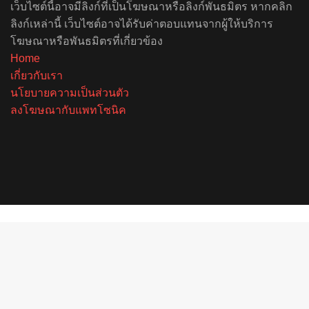
เว็บไซต์นี้อาจมีลิงก์ที่เป็นโฆษณาหรือลิงก์พันธมิตร หากคลิก
ลิงก์เหล่านี้ เว็บไซต์อาจได้รับค่าตอบแทนจากผู้ให้บริการ
โฆษณาหรือพันธมิตรที่เกี่ยวข้อง
Home
เกี่ยวกับเรา
นโยบายความเป็นส่วนตัว
ลงโฆษณากับแพทโซนิค
Facebook
X
YouTube
Instagram
Spotify
Back
to
top
button