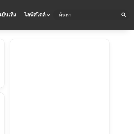
บันเทิง
ไลฟ์สไตล์
ค้น