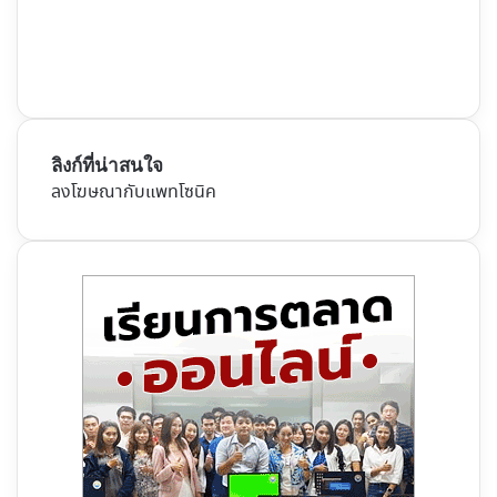
ลิงก์ที่น่าสนใจ
ลงโฆษณากับแพทโซนิค