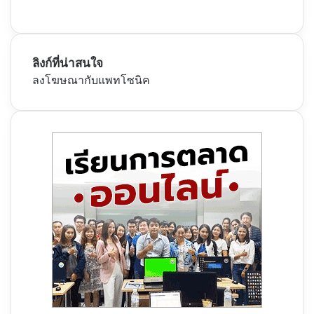
ลิงก์ที่น่าสนใจ
ลงโฆษณากับแพทโซนิค