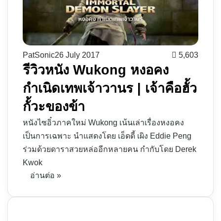
PatSonic
26 July 2017
5,603
รีวิวหนัง Wukong หงอคง
กำเนิดเทพเจ้าวานร | เจ้าคือฮั้ว
กั้วะของข้า
หนังไซอิ๋วภาคใหม่ Wukong เน้นเล่าเรื่องหงอคง
เป็นการเฉพาะ นำแสดงโดย เอ็ดดี้ เผิง Eddie Peng
ร่วมด้วยดาราสวยหล่ออีกหลายคน กำกับโดย Derek
Kwok
อ่านต่อ »