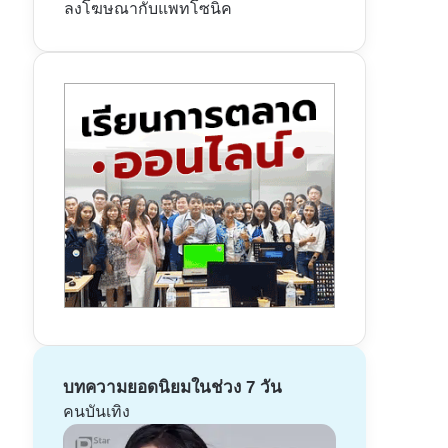
ลงโฆษณากับแพทโซนิค
บทความยอดนิยมในช่วง 7 วัน
คนบันเทิง