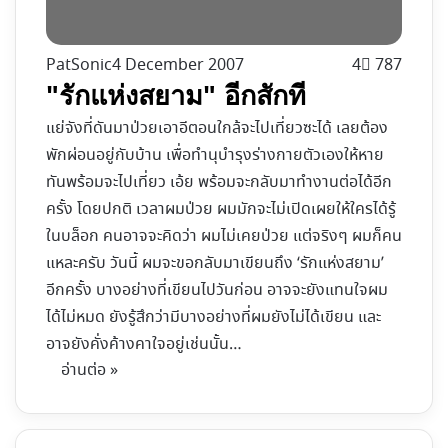
PatSonic
4 December 2007
4
787
"รักแห่งสยาม" อีกสักที
แย่จังที่ดันมาป่วยเอาอีตอนใกล้จะไปเที่ยวซะได้ เลยต้อง
พักผ่อนอยู่กับบ้าน เพื่อทำนุบำรุงร่างกายตัวเองให้หาย
ทันพร้อมจะไปเที่ยว เอ้ย พร้อมจะกลับมาทำงานต่อได้อีก
ครั้ง โดยปกติ เวลาผมป่วย ผมมักจะไม่เปิดเผยให้ใครได้รู้
ในบล็อก คนอาจจะคิดว่า ผมไม่เคยป่วย แต่จริงๆ ผมก็คน
แหละครับ วันนี้ ผมจะขอกลับมาเขียนถึง ‘รักแห่งสยาม’
อีกครั้ง บางอย่างที่เขียนไปวันก่อน อาจจะยังแทนใจผม
ได้ไม่หมด ยังรู้สึกว่ามีบางอย่างที่ผมยังไม่ได้เขียน และ
อาจยังคั่งค้างคาใจอยู่เช่นนั้น…
อ่านต่อ »