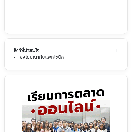
ลิงก์ที่น่าสนใจ
ลงโฆษณากับแพทโซนิค