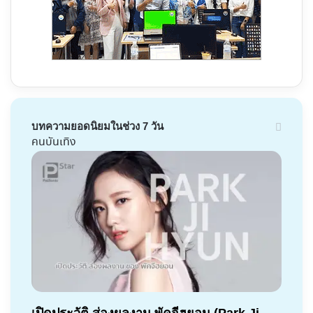
บทความยอดนิยมในช่วง 7 วัน
คนบันเทิง
เปิดประวัติ ส่องผลงาน พัคจีฮยอน (Park Ji