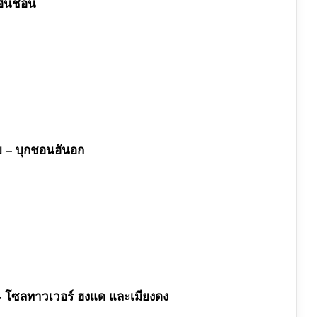
 อินชอน
้าย – บุกชอนฮันอก
าม – โซลทาวเวอร์ ฮงแด และเมียงดง