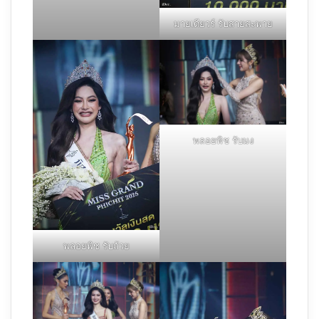
มายเดียวร์ รับสายสะพาย
พลอยพิช รับมง
พลอยพิช รับถ้วย