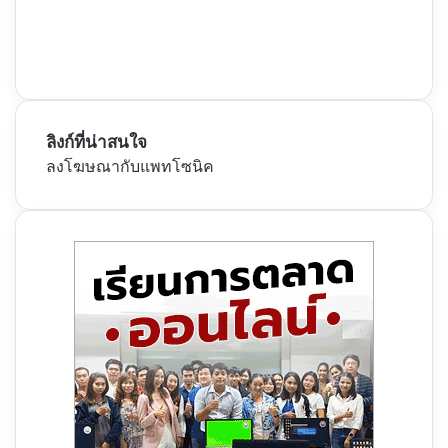
ลิงก์ที่น่าสนใจ
ลงโฆษณากับแพทโซนิค