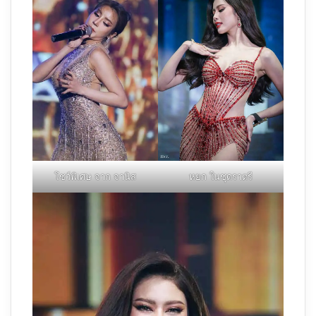
โชว์พิเศษ จาก จานิส
หยก ในชุดราตรี