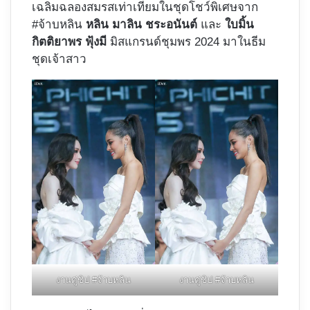
เฉลิมฉลองสมรสเท่าเทียมในชุดโชว์พิเศษจาก
#จ้าบหลิน
หลิน มาลิน ชระอนันต์
และ
ใบมิ้น
กิตติยาพร ฟุ้งมี
มิสแกรนด์ชุมพร 2024 มาในธีม
ชุดเจ้าสาว
งานคู่ชิป #จ้าบหลิน
งานคู่ชิป #จ้าบหลิน