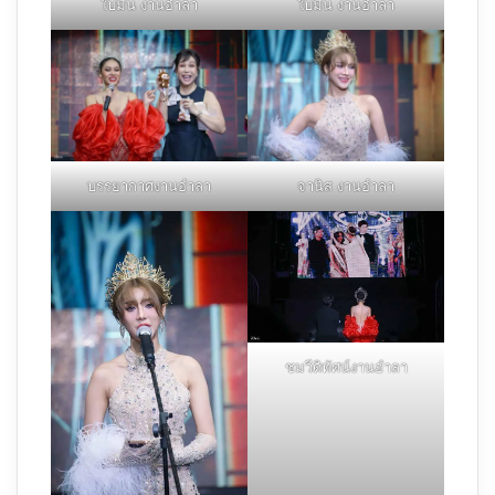
ใบมิ้น งานอำลา
ใบมิ้น งานอำลา
บรรยากาศงานอำลา
จานิส งานอำลา
ชมวีดิทัศน์งานอำลา