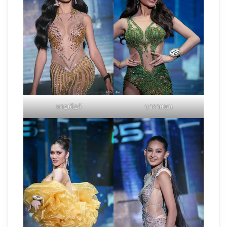
มายเดียร์
นาราแนน