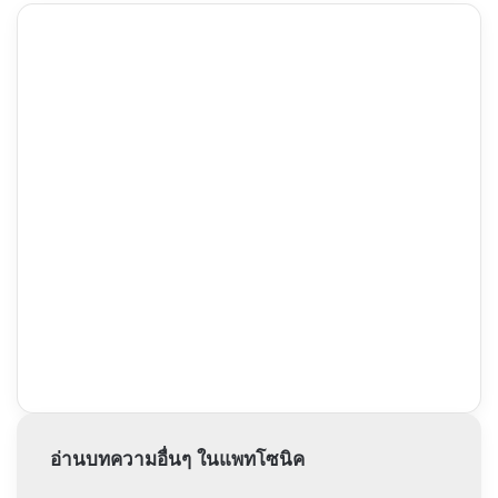
รัก
เมน
นะ
|
รู้
สาว
ยัง?
สุด
|
โก๊ะ
สาว
ฮา
น่า
สุด
รัก
น่า
จีบ
รัก
ตา
ทึ่ม
อ่านบทความอื่นๆ ในแพทโซนิค