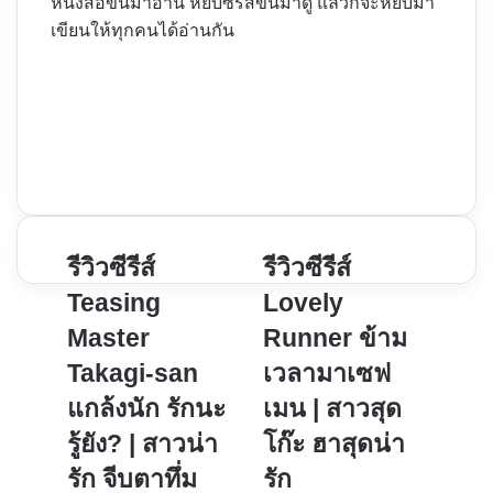
หนังสือขึ้นมาอ่าน หยิบซีรีส์ขึ้นมาดู แล้วก็จะหยิบมา
เขียนให้ทุกคนได้อ่านกัน
Website
Facebook
X
YouTube
Instagram
รีวิว
รีวิวซีรีส์
รีวิว
รีวิวซีรีส์
ซี
ซี
Teasing
Lovely
รีส์
รีส์
Master
Runner ข้าม
Teasing
Lovely
Takagi-san
เวลามาเซฟ
Master
Runner
Takagi-
ข้าม
แกล้งนัก รักนะ
เมน | สาวสุด
san
เวลา
รู้ยัง? | สาวน่า
โก๊ะ ฮาสุดน่า
แกล้ง
มา
รัก จีบตาทึ่ม
รัก
นัก
เซฟ