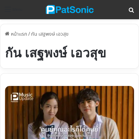
ค้
Menu
หน้าแรก
/
กัน เสฐพงษ์ เอวสุข
กัน เสฐพงษ์ เอวสุข