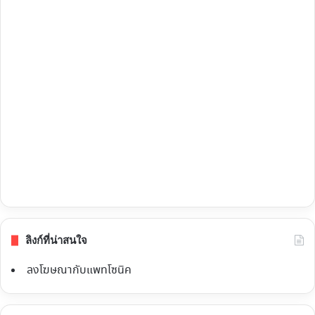
ลิงก์ที่น่าสนใจ
ลงโฆษณากับแพทโซนิค