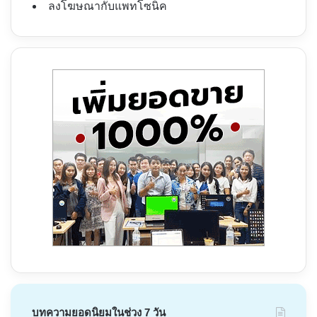
ลงโฆษณากับแพทโซนิค
บทความยอดนิยมในช่วง 7 วัน