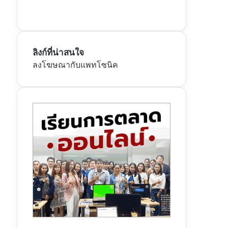
ลิงก์ที่น่าสนใจ
ลงโฆษณากับแพทโซนิค