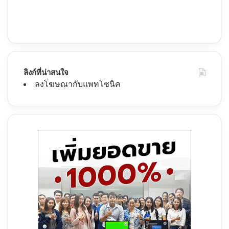
ลิงก์ที่น่าสนใจ
ลงโฆษณากับแพทโซนิค