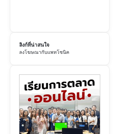
ลิงก์ที่น่าสนใจ
ลงโฆษณากับแพทโซนิค