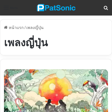
ค
Menu
หน้าแรก
/
เพลงญี่ปุ่น
เพลงญี่ปุ่น