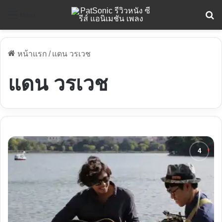
ค
Menu
หน้าแรก
/
แดน วรเวช
แดน วรเวช