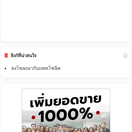
ลิงก์ที่น่าสนใจ
ลงโฆษณากับแพทโซนิค