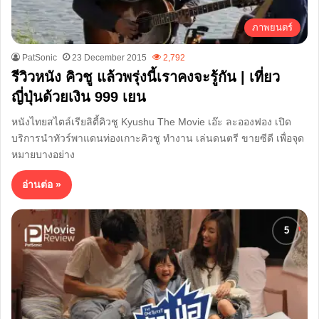
ภาพยนตร์
PatSonic
23 December 2015
2,792
รีวิวหนัง คิวชู แล้วพรุ่งนี้เราคงจะรู้กัน | เที่ยว
ญี่ปุ่นด้วยเงิน 999 เยน
หนังไทยสไตล์เรียลิตี้คิวชู Kyushu The Movie เอ๊ะ ละอองฟอง เปิด
บริการนำทัวร์พาแดนท่องเกาะคิวชู ทำงาน เล่นดนตรี ขายซีดี เพื่อจุด
หมายบางอย่าง
อ่านต่อ »