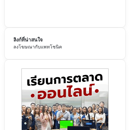
ลิงก์ที่น่าสนใจ
ลงโฆษณากับแพทโซนิค