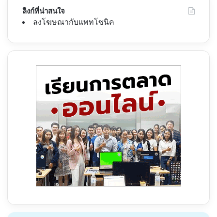
ลิงก์ที่น่าสนใจ
ลงโฆษณากับแพทโซนิค