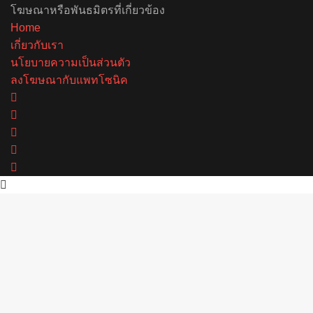
โฆษณาหรือพันธมิตรที่เกี่ยวข้อง
Home
เกี่ยวกับเรา
นโยบายความเป็นส่วนตัว
ลงโฆษณากับแพทโซนิค
Facebook
X
YouTube
Instagram
Spotify
Back
to
top
button