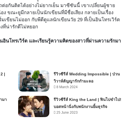
ต่อกันติดได้อย่างไม่ยากเย็น มาซีซันนี้ เขาเปลี่ยนผู้ชาย
น้อง ขณะยูมีกลายเป็นนักเขียนที่มีชื่อเสียง กลายเป็นเรื่อง
มเขียนไม่ออก กับพีดีดูแลนักเขียนวัย 29 ที่เป็นอินโทรเวิร์ต
ที่น่ารักดีไม่หยอก
องคนอินโทรเวิร์ต และเรียนรู้ความคิดของสาวที่ผ่านความรักมา
 2 |
รีวิวซีรีส์ Wedding Impossible | ป่วน
วิวาห์สัญญารักกำมะลอ
8 March 2024
ลามา
รีวิวซีรีส์ King the Land | ฟินไปขำไป!
บอสหน้านิ่งกับพนักงานยิ้มธุรกิจ
25 June 2023