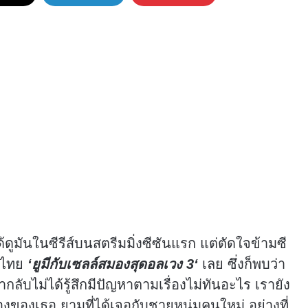
ดูมันในซีรีส์บนสตรีมมิ่งซีซันแรก แต่ตัดใจข้ามซี
่อไทย
‘
ยูมีกับเซลล์สมองสุดอลเวง 3
‘
เลย ซึ่งก็พบว่า
ลับไม่ได้รู้สึกมีปัญหาตามเรื่องไม่ทันอะไร เรายัง
องของเธอ ยามที่ได้เจอกับชายหนุ่มคนใหม่ อย่างที่