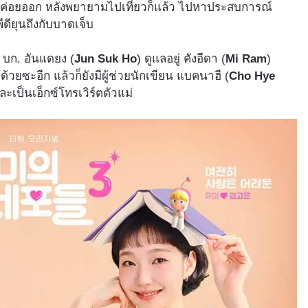
ม่ค่อยออก หลังพยายามไปเที่ยวก็แล้ว ไปหาประสบการณ์
ดียุนถึงกับบาดเจ็บ
า บก. อันแดยง (
Jun Suk Ho
) ดูแลอยู่ คังอีดา (
Mi Ram
)
วยซะอีก แล้วก็ยังมีผู้ช่วยนักเขียน แบคนาฮี (
Cho Hye
 และเป็นเอ็กซ์โทรเวิร์ตตัวแม่