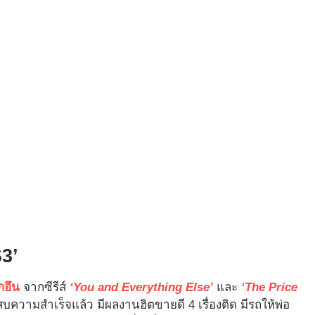
S3’
กอึน
จากซีรีส์
‘You and Everything Else’
และ
‘The Price
สบความสำเร็จแล้ว มีผลงานฮิตขายดี 4 เรื่องติด มีรถให้พ่อ