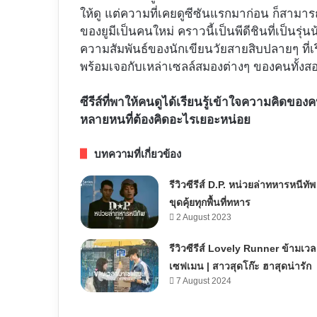
ให้ดู แต่ความที่เคยดูซีซันแรกมาก่อน ก็สามารถ
ของยูมีเป็นคนใหม่ คราวนี้เป็นพีดีชินที่เป็นรุ่น
ความสัมพันธ์ของนักเขียนวัยสายสิบปลายๆ ที่เริ่
พร้อมเจอกับเหล่าเซลล์สมองต่างๆ ของคนทั้งสอง
ซีรีส์ที่พาให้คนดูได้เรียนรู้เข้าใจความคิดข
หลายหนที่ต้องคิดอะไรเยอะหน่อย
บทความที่เกี่ยวข้อง
รีวิวซีรีส์ D.P. หน่วยล่าทหารหนีทัพ
ขุดคุ้ยทุกพื้นที่ทหาร
2 August 2023
รีวิวซีรีส์ Lovely Runner ข้ามเว
เซฟเมน | สาวสุดโก๊ะ ฮาสุดน่ารัก
7 August 2024