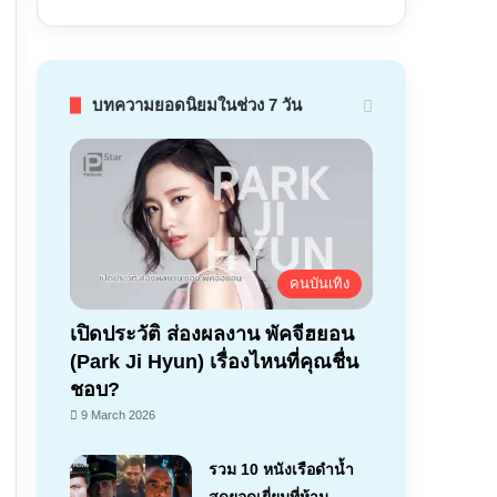
บทความยอดนิยมในช่วง 7 วัน
คนบันเทิง
เปิดประวัติ ส่องผลงาน พัคจีฮยอน
(Park Ji Hyun) เรื่องไหนที่คุณชื่น
ชอบ?
9 March 2026
รวม 10 หนังเรือดำน้ำ