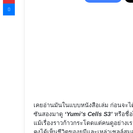
Messenger
เคยอ่านมันในแบบหนังสือเล่ม ก่อนจะได้
ซันสองมาดู
‘Yumi’s Cells S3’
หรือชื
แม้เรื่องราวก้าวกระโดดแต่คนดูอย่างเราก
คงได้เห็นชีวิตของยูมีและเหล่าเซลล์สม