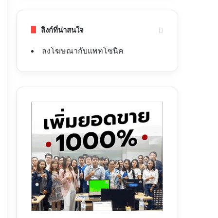
ลิงก์ที่น่าสนใจ
ลงโฆษณากับแพทโซนิค