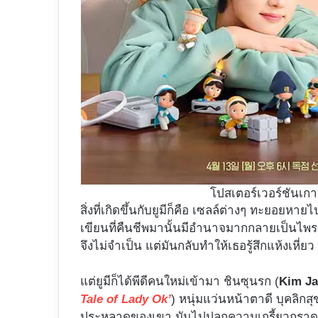
โปสเตอร์เวอร์ชันเกา
สิ่งที่เกิดขึ้นกับยูมีก็คือ เซลล์ต่างๆ ทะยอยหา
เขียนที่คืนชีพมานั้นมีอำนาจมากกลายเป็นไพรม์เ
จึงไม่จำเป็น แต่มันกลับทำให้เธอรู้สึกแห้งเหี่ยว
แต่ยูมีก็ได้พีดีคนใหม่เข้ามา ชินซุนรก (
Kim J
Tale of Lady Ok’
) หนุ่มแว่นหน้าตาดี บุคลิกส
ประหลาดของเขา มันไปปลุกความเกรี้ยวกราดใน