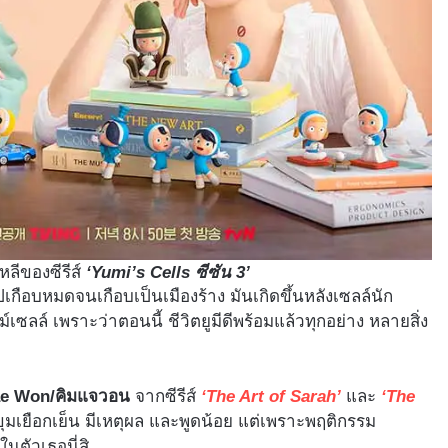
หลีของซีรีส์
‘Yumi’s Cells ซีซัน 3’
ยไปเกือบหมดจนเกือบเป็นเมืองร้าง มันเกิดขึ้นหลังเซลล์นัก
ซลล์ เพราะว่าตอนนี้ ชีวิตยูมีดีพร้อมแล้วทุกอย่าง หลายสิ่ง
ae Won/คิมแจวอน
จากซีรีส์
‘The Art of Sarah’
และ
‘The
ุขุมเยือกเย็น มีเหตุผล และพูดน้อย แต่เพราะพฤติกรรม
ตัวเธอนี่สิ