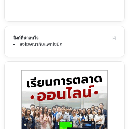
ลิงก์ที่น่าสนใจ
ลงโฆษณากับแพทโซนิค