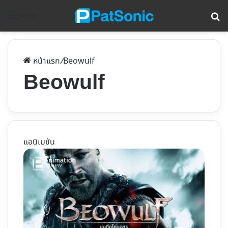
ค้
Menu
หน้าแรก
/
Beowulf
Beowulf
แอนิเมชัน