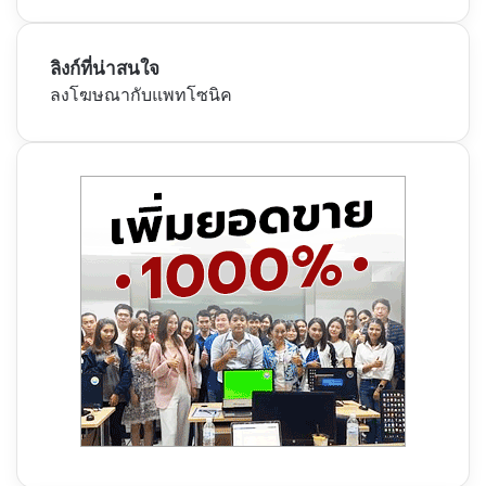
ลิงก์ที่น่าสนใจ
ลงโฆษณากับแพทโซนิค