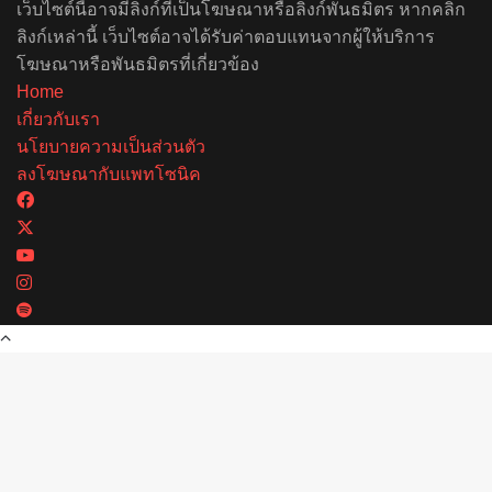
เว็บไซต์นี้อาจมีลิงก์ที่เป็นโฆษณาหรือลิงก์พันธมิตร หากคลิก
ลิงก์เหล่านี้ เว็บไซต์อาจได้รับค่าตอบแทนจากผู้ให้บริการ
โฆษณาหรือพันธมิตรที่เกี่ยวข้อง
Home
เกี่ยวกับเรา
นโยบายความเป็นส่วนตัว
ลงโฆษณากับแพทโซนิค
Facebook
X
YouTube
Instagram
Spotify
Back
to
top
button