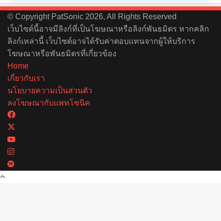
© Copyright PatSonic 2026, All Rights Reserved
เว็บไซต์นี้อาจมีลิงก์ที่เป็นโฆษณาหรือลิงก์พันธมิตร หากคลิก
ลิงก์เหล่านี้ เว็บไซต์อาจได้รับค่าตอบแทนจากผู้ให้บริการ
โฆษณาหรือพันธมิตรที่เกี่ยวข้อง
Home
เกี่ยวกับเรา
นโยบายความเป็นส่วนตัว
ลงโฆษณากับแพทโซนิค
Facebook
X
YouTube
Instagram
Spotify
Back
to
top
button