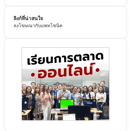
ลิงก์ที่น่าสนใจ
ลงโฆษณากับแพทโซนิค