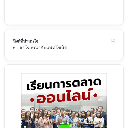
ลิงก์ที่น่าสนใจ
ลงโฆษณากับแพทโซนิค