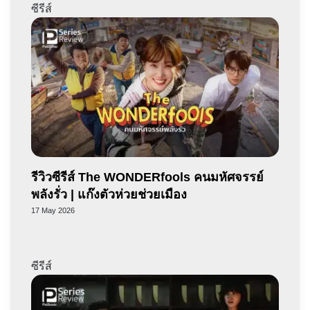
ซีรีส์
รีวิวซีรีส์ The WONDERfools คนมหัศจรรย์
พลังรั่ว | แก๊งตัวห่วยช่วยเมือง
17 May 2026
ซีรีส์