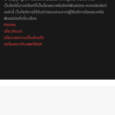
เว็บไซต์นี้อาจมีลิงก์ที่เป็นโฆษณาหรือลิงก์พันธมิตร หากคลิกลิงก์
เหล่านี้ เว็บไซต์อาจได้รับค่าตอบแทนจากผู้ให้บริการโฆษณาหรือ
พันธมิตรที่เกี่ยวข้อง
Home
เกี่ยวกับเรา
นโยบายความเป็นส่วนตัว
ลงโฆษณากับแพทโซนิค
Facebook
X
YouTube
Instagram
Spotify
Back
to
top
button