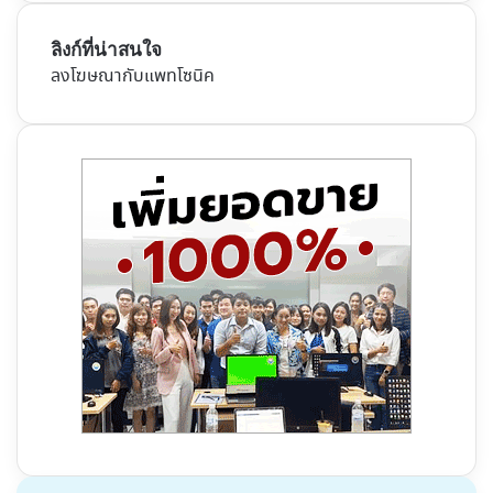
ลิงก์ที่น่าสนใจ
ลงโฆษณากับแพทโซนิค