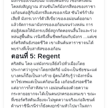
มังกรของเรนิสบินมาถึงยังพื้นที่รบ เซอร์คริสตัน
โคลส่งสัญญาณ ส่วนซันไพร์มังกรสีทองของราชา
เอก้อนต่อสู้กับมังกรสีแดงของเรนิส ซันไฟร์กำลัง
เสียที มังกรเวการ์ตัวสีเขียวของเอม่อนด์ออกมา
แล้วจัดการเผามังกรของเอก้อนจนร่วงหล่น การ
ต่อสู้ส่งผลให้มังกรเบลีย์สถูกกัดคอจนสิ้นใจและร่วง
หล่นสู่พื้นดิน เรนิสจึงสิ้นชีพพร้อมกับมังกร …แต่เซ
อร์คริสตันยังรอดชีวิต เขาเดินค้นหาราชาจนได้
พบร่างที่เจ็บสาหัสของเอก้อน
ตอนที่ 5: Regent
คริสตัน​ โคล แห่มังกรเบลีย์สไปทั่วเมืองโดย
ประกาศว่าถูกฆ่าโดยกษัตริย์ แม้จะเป็นชัยชนะแต่
บางคนก็ถือเป็นลางร้าย ผู้คนได้รับรู้ว่ามังกรนั้น
หาใช่เทพแต่เป็นแค่ก้อนเนื้อ เอก้อนยังรอดชีวิต
แต่อาการก็สาหัสมาก เอม่อนด์มองด้วยความ
กระหายอยากจะได้เป็นคนปกครองแทนเขา ขณะ
ที่เซอร์คริสตันเลี่ยงจะไม่พูดความจริงแก่อลิเซนต์
ด้านราชินีเรนีร่าก็ยังคงถูกข้ามหัวไปมาในสภา