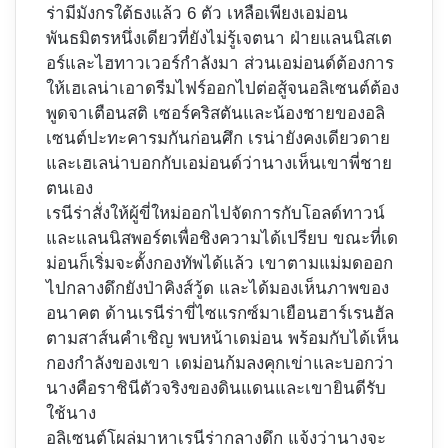
ร่ามีมังกรใต้ธงแล้ว 6 ตัว เหลือเพียงเอม่อน
พันธมิตรหนึ่งเดียวที่ยังไม่รู้เจตนา ฝ่ายแลนนิสเต
อร์และไฮทาวเวอร์กำลังมา ส่วนเอม่อนด์ต้องการ
ให้เฮเลน่าเอาดรีมไฟร์ออกไปต่อสู้จนอลิเซนต์ต้อง
พูดจาเตือนสติ เซอร์คริสตันและน้องชายของอลิ
เซนต์ปะทะคารมกันก่อนศึก เรน่ายังคงเดียวดาย
และเฮเลน่าบอกกับเอม่อนด์ว่านางเห็นเขาพี่ชาย
ตนเอง
เรนีร่าสั่งให้ผู้ขี่ใหม่ออกไปจัดการกับโอลด์ทาวน์
และแลนนิสพอร์ตเพื่อชิงความได้เปรียบ ขณะที่เด
ม่อนก็เริ่มจะตั้งกองทัพได้แล้ว เขาตามแม่มดออก
ไปกลางดึกยังป่าคิงส์วู้ด และได้มองเห็นภาพของ
อนาคต ด้านเรนีร่าขี่ไซแรกซ์มาเยือนฮาร์เรนฮัล
ตามสาส์นคำเชิญ พบหน้าเดม่อน พร้อมกับได้เห็น
กองกำลังของเขา เดม่อนก้มลงคุกเข่าและบอกว่า
นางคือราชินีตัวจริงของดินแดนและเขายินดีรับ
ใช้นาง
อลิเซนต์โผล่มาหาเรนีร่ากลางดึก แจ้งว่านางจะ