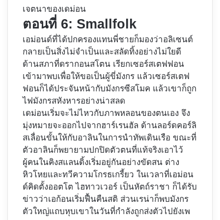
เจตนาของเดม่อน
ตอนที่ 6: Smallfolk
เอม่อนด์ที่ได้ปกครองแทนพี่ชายก็มองว่าอลิเซนต์
กลายเป็นสิ่งไม่จำเป็นและสลัดทิ้งอย่างไม่ใยดี
ด้านสภาที่ดรากอนสโตน เรียกเซอร์สเตฟฟอน
เข้ามาพบเพื่อให้ขอเป็นผู้ขี่มังกร แล้วเซอร์สเตฟ
ฟอนก็ได้ประจันหน้ากับมังกรซีสโมค แล้วเขาก็ถูก
ไฟมังกรสหังหารอย่างน่าสลด
เดม่อนเริ่มจะไม่ไหวกับภาพหลอนของตนเอง จึง
มุ่งหมายจะออกไปจากฮาร์เรนฮัล ด้านลอร์ดคอร์ลิ
สเลื่อนขั้นให้กับอาลินในการนำทัพเดินเรือ ขณะที่
ตัวอาลินก็พยายามปกปิดตัวตนที่แท้จริงเอาไว้
ผู้คนในคิงสแลนดิ้งเริ่มอยู่กันอย่างขัดสน ต่าง
หิวโหยและทวีความโกรธเกรี้ยว ในเวลาที่เอม่อน
ด์คิดตั้งออตโต ไฮทาวเวอร์ เป็นหัตถ์ราชา ก็ได้รับ
ข่าวว่าเอก้อนเริ่มฟื้นคืนสติ ส่วนเรน่าก็พบมังกร
ตัวใหญ่แถบหุบเขาในวันที่กำลังถูกส่งตัวไปยังเพ