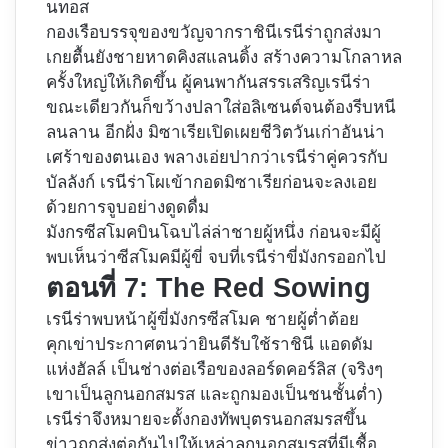
นทอส
กองเรือบรรจุของขวัญจากราชินีเรนีร่าถูกส่งมา
เกยตื้นยังชายหาดคิงสแลนดิ้ง สร้างความโกลาหล
ครั้งใหญ่ให้เกิดขึ้น ผู้คนพากันสรรเสริญเรนีร่า
ขณะเดียวกันก็ขว้างปลาใส่อลิเซนต์จนต้องรีบหนี
ลนลาน อีกฝั่ง มิซาเรียเปิดเผยชีวิตวันเก่าอันน่า
เศร้าของตนเอง พลางเอ่ยปากว่าเรนีร่าคู่ควรกับ
บัลลังก์ เรนีร่าโผเข้ากอดมิซาเรียก่อนจะลงเอย
ด้วยการจูบอย่างดูดดื่ม
มังกรซีสโมคบินโฉบไล่ล่าชายผู้หนึ่ง ก่อนจะมีผู้
พบเห็นว่าซีสโมคมีผู้ขี่ จบที่เรนีร่าขี่มังกรออกไป
ตอนที่ 7: The Red Sowing
เรนีร่าพบหน้าผู้ขี่มังกรซีสโมค ชายผู้ต่ำต้อย
คุกเข่าประกาศตนว่ายินดีรับใช้ราชินี แอดดัม
แห่งฮัลล์ เป็นช่างต่อเรือของลอร์ดคอร์ลิส (จริงๆ
เขาเป็นลูกนอกสมรส และถูกมองเป็นชนชั้นต่ำ)
เรนีร่าจึงหมายจะตั้งกองทัพบุตรนอกสมรสขึ้น
ข่าวถูกส่งต่อกันไปให้เหล่าลูกนอกสมรสที่มีเชื้อ