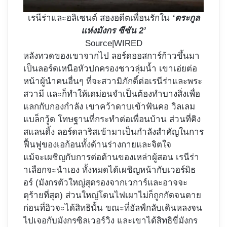
เรนีร่าและอลิเซนต์ สองอดีตเพื่อนรักใน
‘ตระกูล
แห่งมังกร ซีซัน 2’
Source|WIRED
หลังทวดของเขาจากไป ลอร์ดออสการ์ก้าวขึ้นมา
เป็นลอร์ดเหนือหัวปกครองชาวลุ่มน้ำ เขาเอ่ยต่อ
หน้าผู้นำคนอื่นๆ ที่จะสวามิภักดิ์ต่อเรนีร่าและพระ
สวามี และก็ทำให้เดม่อนจำเป็นต้องทำบางสิ่งเพื่อ
แลกกับกองกำลัง เขาคว้าดาบเข้าฟันคอ วิลเลม
แบล็กวู้ด โทษฐานที่กระทำต่อเพื่อนบ้าน ส่วนที่คิง
สแลนดิ้ง ลอร์ดลาริสเข้ามาเป็นกำลังสำคัญในการ
ฟื้นฟูของเอก้อนทั้งด้านร่างกายและจิตใจ
แม้จะเผชิญกับการต่อต้านของเหล่าผู้สอน เรนีร่า
าเลือกจะนำเอง ทั้งหมดได้เผชิญหน้ากับเวอร์มิธ
อร์ (มังกรตัวใหญ่สุดรองจากเวการ์และอาจจะ
ดุร้ายที่สุด) ส่วนใหญ่โดนไฟเผาไม่ก็ถูกกัดจนตาย
ก่อนที่ฮิวจะได้สิทธินั้น ขณะที่อัลฟ์กลับเดินหลงจน
ไปเจอกับมังกรซิลเวอร์วิง และเขาได้สิทธิขี่มังกร