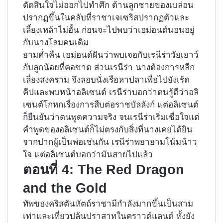
ตัดสินใจไม่ออกไปทำศึก ด้านลูกชายของเบล่อน
ปรากฏขึ้นในคลับที่ราชาเจเซริสปรากฏตัวและ
เลี้ยงเหล้าไม่อั้น ก่อนจะไปพบว่าเอม่อนด์นอนอยู่
กับนางโลมคนเดิม
ยามค่ำคืน เอม่อนด์ฝันว่าพบเจอกับเรนีร่าวัยเยาว์
กับลูกน้อยที่คอขาด ส่วนเรนีร่า นางต้องการหลีก
เลี่ยงสงคราม จึงลอบนั่งเรือหาปลาเพื่อไปยังเร้ด
คีปและพบหน้าอลิเซนต์ เรนีร่าบอกว่าตนรู้ดีว่าอลิ
เซนต์โกหกเรื่องการสืบต่อราชบัลลังก์ แต่อลิเซนต์
ก็ยืนยันว่าตนพูดความจริง จนเรนีร่าเริ่มเชื่อใจแต่
คำพูดของอลิเซนต์ก็ไม่ตรงกับสิ่งที่นางเคยได้ยิน
จากปากผู้เป็นพ่อเช่นกัน เรนีร่าพยายามโน้มน้าว
ใจ แต่อลิเซนต์บอกว่ามันสายไปแล้ว
ตอนที่ 4: The Red Dragon
and the Gold
ทัพของคริสตันหัตถ์ราชามีกำลังมากขึ้นเป็นสาม
เท่าและเที่ยวปล้นปราสาทในคราวด์แลนด์ ทั้งยัง