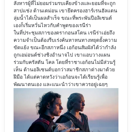
สังหารผู้ที่ไม่ยอมร่วมรบเคียงข้างและยอมที่จะถูก
สาปแช่ง ด้านเดม่อน เขายึดครองฮาร์เรนฮัลแดน
ลุ่มน้ำได้เป็นผลสำเร็จ ขณะที่พระพันปีอลิเซนต์
เองก็เริ่มหวั่นไหวกับคำพูดของเรนีร่า
ในที่ประชุมสภาของดรากอนสโตน เรนีร่าเอ่ยถึง
ความจำเป็นต้องรีบเร่งค้นหาหนทางหยุดยั้งความ
ขัดแย้ง ขณะอีกสภาหนึ่ง เอก้อนสัมผัสได้ว่ากำลัง
ถูกเอม่อนด์ช่วงชิงอำนาจไป เขาแอบวางแผน
ร่วมกับครัสตัน โคล โดยที่ราชาเอก้อนไม่มีส่วนรู้
เห็น ด้านอลิเซนต์บอกว่าสมาชิกสภาต่างมาด้วย
ฝีมือ ได้แต่คาดหวังว่าเอก้อนจะได้เรียนรู้เพื่อ
พัฒนาตนเอง และแนะนำว่าเขาควรอยู่เฉยๆ