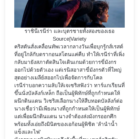
ราชินีเรนีร่า และบุตรชายทั้งสองของเธอ
Source|Variety
คริสตันสั่งเคลื่อนทัพเวลากลางวันเพื่อบุกรู้กส์เรสต์
ที่อยู่ใกล้กับดรากอนสโตนแค่คืบ ทำให้เรนีร่าที่เพิ่ง
กลับมายังสภาตัดสินใจเดินเกมด้วยการขี่มังกร
ออกไปด้วยตัวเอง แต่เรนิสอาสาขี่มังกรตัวที่ใหญ่
สุดอย่างเมลีย์สออกไปเพื่อจัดการกับโคล
เรนีร่าบอกความลับให้เจเซริสฟังว่า ทาร์แกเรียนที่
ขึ้นนั่งบัลลังก์เหล็ก ถือเป็นผู้พิทักษ์ที่ถูกกำหนดให้
ผนึกดินแดน วิเซริสเลือกนางให้สืบทอดบัลลังก์ต่อ
นางเชื่อว่ามีเพียงนางที่ถูกกำหนดให้เป็นผู้พิทักษ์
แต่เพื่อผนึกดินแดน นางจำต้องส่งมังกรออกศึก
พร้อมทั้งเอ่ยถึงมินิตของเอก้อนผู้พิชิต ‘ลำนำน้ำ
แข็งและไฟ’