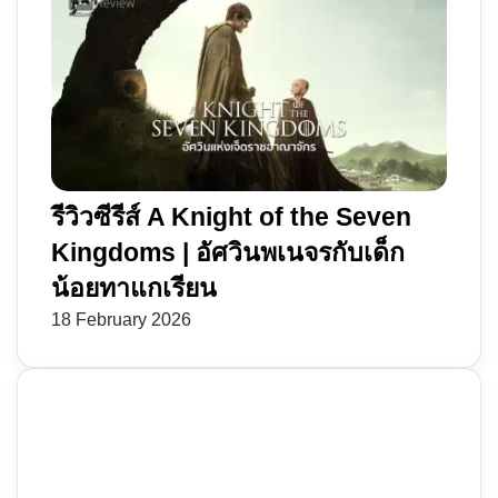
ปิด
เพราะ
และ
ความ
ตัวอย่าง
ไม่
สุดท้าย
เท่า
ได้
เทียม
หาย
ไป
รีวิวซีรีส์ A Knight of the Seven
Kingdoms | อัศวินพเนจรกับเด็ก
น้อยทาแกเรียน
18 February 2026