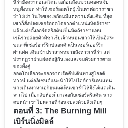
นีร่ายังดรากอนสโตน เอก้อนสั่งแขวนคอคนจับ
หนูทั้งหมด ทำให้เซอร์ออตโตผู้เป็นตาต่อว่าราชา
ว่าโง่เง่า ในใจของเอก้อนมีแต่ความคั่งแค้น ที่สุด
เขาก็สั่งปลดเซอร์ออตโตจากตำแหน่งหัตถ์ราชา
แล้วแต่งตั้งลอร์ดคริสตันเป็นหัตถ์ราชาแทน
เรนีร่าปล่อยตัวมิซาเรียเจ้าหนอนขาวให้เป็นอิสระ
ขณะที่เซอร์อาร์ริกปลอมตัวเป็นเซอร์เออร์ริก
ฝาแฝด เดินเข้าปราสาทหมายสังหารเรนีร่า แต่
ปรากฏว่าฝาแฝดต่อสู้กันเองและจบด้วยการตาย
ของทั้งคู่
ออตโตเลือกจะออกจากเร้ดคีปเดินทางสู่โอลด์
ทาวน์ แต่อลิเซนต์แนะนำให้ไปไฮด์การ์เดนแทน
นางเดินมาหาเอก้อนแต่เห็นเขาร่ำไห้จึงได้แต่เดิน
จากไป เมื่อกลับห้องก็มาเจอกับเซอร์คริสตัน นาง
ตบหน้าเขาไปหลายทีก่อนจบลงด้วยสิ่งเดิมๆ
ตอนที่ 3: The Burning Mill
เบิร์นนิ่งมิลล์