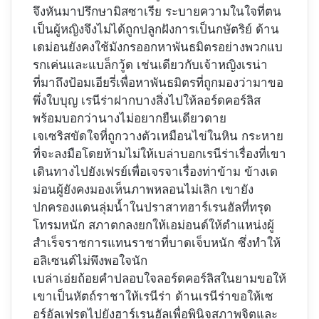
จึงหันมาปรึกษามิสซาเรีย ระบายความในใจที่ตน
เป็นผู้หญิงจึงไม่ได้ถูกปลูกฝังการเป็นกษัตริย์ ด้าน
เดม่อนยังคงใช้มังกรออกหาพันธมิตรอย่างพวกแบ
รกเค่นและแบล็กวู้ด เช่นเดียวกับเจ้าหญิงเรน่า
ที่มาถึงป้อมเอียรี่เพื่อหาพันธมิตรที่ถูกมองว่ามาขอ
พึ่งใบบุญ เรนีร่าฝากบางสิ่งไปให้ลอร์ดคอร์ลิส
พร้อมบอกว่านางไม่อยากยืนเดียวดาย
เจเซริสขัดใจที่ถูกวางตัวเหมือนไข่ในหิน กระหาย
ที่จะลงมือโดยห้ามไม่ให้เบล่าบอกเรนีร่าเรื่องที่เขา
เดินทางไปยังเฟรย์เพื่อเจรจาเรื่องท่าข้าม ข้างเด
ม่อนผู้ยังคงมองเห็นภาพหลอนไม่เลิก เขายัง
ปกครองแดนลุ่มน้ำในปราสาทฮาร์เรนฮัลที่ทรุด
โทรมหนัก สภาตกลงยกให้เอม่อนด์ให้ตำแหน่งผู้
สำเร็จราชการแทนราชาที่บาดเจ็บหนัก ซึ่งทำให้
อลิเซนต์ไม่พึงพอใจนัก
เบล่าเอ่ยถ้อยคำปลอบใจลอร์ดคอร์ลิสในยามขอให้
เขาเป็นหัตถ์ราชาให้เรนีร่า ด้านเรนีร่าขอให้เซ
อร์อัลเฟรดไปยังฮาร์เรนฮัลเพื่อพินิจสภาพจิตและ