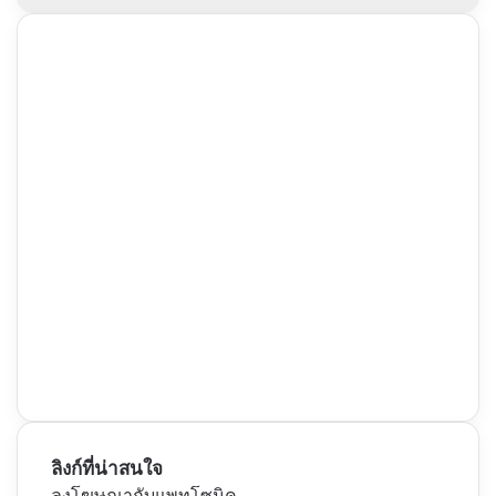
ลิงก์ที่น่าสนใจ
ลงโฆษณากับแพทโซนิค