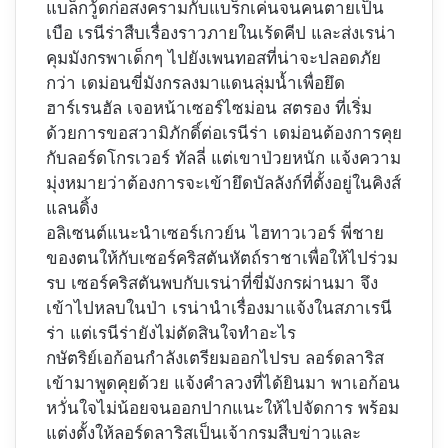
แบล็กวู้ดก่อสงครามกับแบร็กเค่นจนคนตายเป็น
เบือ เรนีร่าสืบเรื่องราวภายในเร้ดคีป และส่งเรน่า
คุมมังกรพาเด็กๆ ไปยังเพนทอสที่น่าจะปลอดภัย
กว่า เดม่อนขี่มังกรลงมาแดนลุ่มน้ำเพื่อยึด
ฮาร์เรนฮัล เจอหน้าเซอร์ไซม่อน สตรอง ที่เริ่ม
ด้วยการขอสวามิภักดิ์ต่อเรนีร่า เดม่อนต้องการคุย
กับลอร์ดโกรเวอร์ ทัลลี่ แต่เขาป่วยหนัก แจ้งความ
มุ่งหมายว่าต้องการจะเข้ายึดบัลลังก์ที่ตั้งอยู่ในคิงส์
แลนดิ้ง
อลิเซนต์แนะนำเซอร์เกวย์น ไฮทาวเวอร์ พี่ชาย
ของตนให้กับเซอร์คริสตันหัตถ์ราชาเพื่อให้ไปร่วม
รบ เซอร์คริสตันพบกับเรน่าที่ขี่มังกรผ่านมา จึง
เข้าไปหลบในป่า เรน่านำเรื่องมาแจ้งในสภาเรนี
ร่า แต่เรนีร่ายังไม่ตัดสินใจทำอะไร
กษัตริย์เอก้อนกำลังเตรียมออกไปรบ ลอร์ดลาริส
เข้ามาพูดคุยด้วย แจ้งคำลวงที่ได้ยินมา พาเอก้อน
หวั่นใจไม่น้อยจนออกปากแนะให้ไปจัดการ พร้อม
แต่งตั้งให้ลอร์ดลาริสเป็นเจ้ากรมสืบข่าวและ