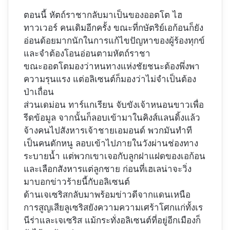
ตอนนี้ หัตถ์ราชากลับมาเป็นของออตโต ไฮ
ทาวเวอร์ คนเดิมอีกครั้ง ขณะที่กษัตริย์เอก้อนก็ยัง
อ่อนด้อยมากนักในการแก้ไขปัญหาของผู้ร้องทุกข์
และจำต้องโอนอ่อนตามหัตถ์ราชา
ขณะออตโตมองว่าหนทางแห่งชัยชนะต้องพึ่งพา
ความรุนแรง แต่อลิเซนต์ก็มองว่าไม่จำเป็นต้อง
ป่าเถื่อน
ส่วนเดม่อน ทาร์แกเรียน จับขังเจ้าหนอนขาวเพื่อ
รีดข้อมูล จากนั้นก็ลอบเข้ามาในคิงส์แลนดิ้งแล้ว
จ้างคนไปสังหารเจ้าชายเอมอนด์ พวกมันทำที
เป็นคนดักหนู ลอบเข้าไปภายในวังผ่านช่องทาง
ระบายน้ำ แต่พวกเขาเจอกับลูกฝาแฝดของเอก้อน
และเลือกสังหารแต่ลูกชาย ก่อนที่เฮเลน่าจะวิ่ง
มาบอกข่าวร้ายนี้กับอลิเซนต์
ด้านเจเซริสกลับมาพร้อมข่าวดีจากแดนเหนือ
การสูญเสียลูเซริสยังความความเศร้าโศกแก่ทั้งเร
นีร่าและเจเซริส แม้กระทั่งอลิเซนต์ที่อยู่อีกเมืองก็