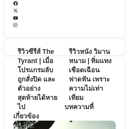
Facebook
X
YouTube
Instagram
รีวิว
รีวิวซีรีส์ The
รีวิว
รีวิวหนัง วิมาน
ซี
หนัง
Tyrant | เมื่อ
หนาม | ทิ่มแทง
รีส์
วิมาน
โปรแกรมลับ
เชือดเฉือน
The
หนาม
ถูกสั่งปิด และ
ฟาดฟัน เพราะ
Tyrant
|
|
ทิ่ม
ตัวอย่าง
ความไม่เท่า
เมื่อ
แทง
สุดท้ายได้หาย
เทียม
โปรแกรม
เชือด
ไป
บทความที่
ลับ
เฉือน
เกี่ยวข้อง
ถูก
ฟาด
สั่ง
ฟัน