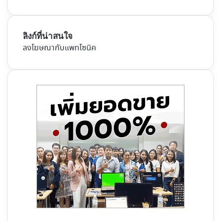
ลิงก์ที่น่าสนใจ
ลงโฆษณากับแพทโซนิค