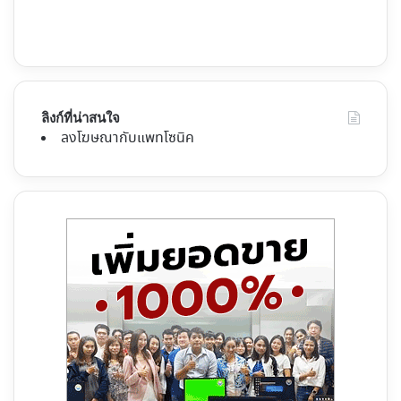
ลิงก์ที่น่าสนใจ
ลงโฆษณากับแพทโซนิค