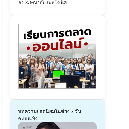
ลงโฆษณากับแพทโซนิค
บทความยอดนิยมในช่วง 7 วัน
คนบันเทิง