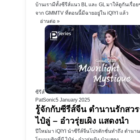
บ้านเรามีทั้งซีรีส์แนว BL และ GL มาให้ดูกันเร
จาก GMMTV ที่ตอนนี้มีฉายอยู่ใน iQIYI แล้ว
อ่านต่อ »
ซีรีส์
PatSonic
5 January 2025
รู้จักกับซีรีส์จีน ตำนานรัก
ไป๋ลู่ – อ๋าวรุ่ยเผิง แสดงนำ
ปีใหม่มา iQIYI นำซีรีส์จีนโปรดักชั่นทำถึง ตำ
โรแมนติกที่มี ไป๋ลู่ - อ๋าวรุ่ยเผิง นำแสดง