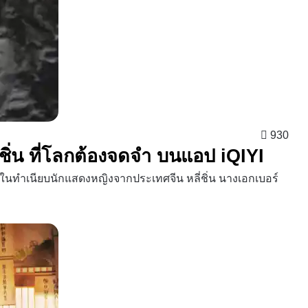
930
่ชิ่น ที่โลกต้องจดจำ บนแอป iQIYI
นทำเนียบนักแสดงหญิงจากประเทศจีน หลี่ชิ่น นางเอกเบอร์