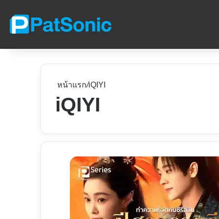
หน้าแรก
/
iQIYI
iQIYI