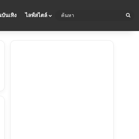
บันเทิง
ไลฟ์สไตล์
ค้น