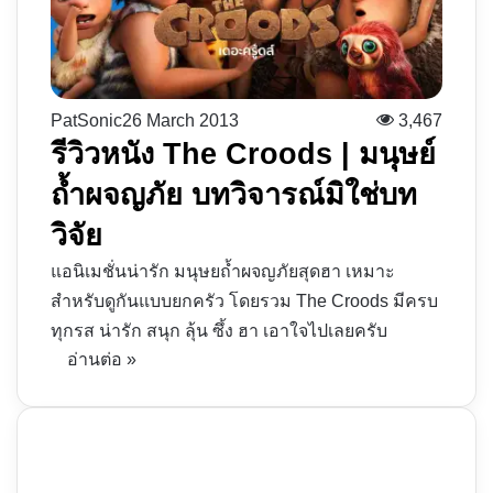
PatSonic
26 March 2013
3,467
รีวิวหนัง The Croods | มนุษย์
ถ้ำผจญภัย บทวิจารณ์มิใช่บท
วิจัย
แอนิเมชั่นน่ารัก มนุษยถ้ำผจญภัยสุดฮา เหมาะ
สำหรับดูกันแบบยกครัว โดยรวม The Croods มีครบ
ทุกรส น่ารัก สนุก ลุ้น ซึ้ง ฮา เอาใจไปเลยครับ
อ่านต่อ »