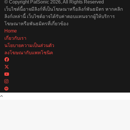
© Copyright PatSonic 2026, All Rights Reserved
เว็บไซต์นี้อาจมีลิงก์ที่เป็นโฆษณาหรือลิงก์พันธมิตร หากคลิก
ลิงก์เหล่านี้ เว็บไซต์อาจได้รับค่าตอบแทนจากผู้ให้บริการ
โฆษณาหรือพันธมิตรที่เกี่ยวข้อง
Home
เกี่ยวกับเรา
นโยบายความเป็นส่วนตัว
ลงโฆษณากับแพทโซนิค
Facebook
X
YouTube
Instagram
Spotify
Back
to
top
button