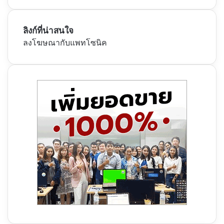
ลิงก์ที่น่าสนใจ
ลงโฆษณากับแพทโซนิค