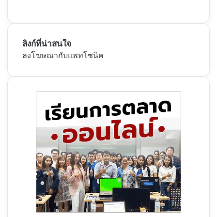
ลิงก์ที่น่าสนใจ
ลงโฆษณากับแพทโซนิค