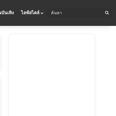
บันเทิง
ไลฟ์สไตล์
ค้น