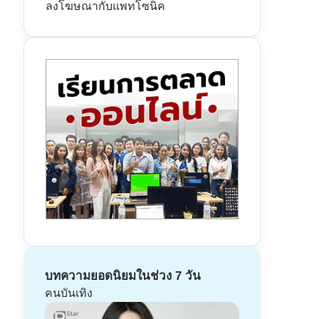
ลงโฆษณากับแพทโซนิค
บทความยอดนิยมในช่วง 7 วัน
คนบันเทิง