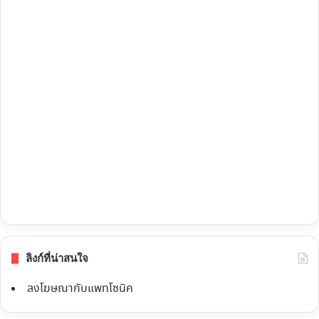
ลิงก์ที่น่าสนใจ
ลงโฆษณากับแพทโซนิค