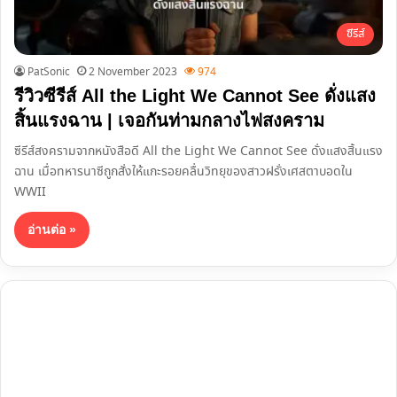
ซีรีส์
PatSonic
2 November 2023
974
รีวิวซีรีส์ All the Light We Cannot See ดั่งแสง
สิ้นแรงฉาน | เจอกันท่ามกลางไฟสงคราม
ซีรีส์สงครามจากหนังสือดี All the Light We Cannot See ดั่งแสงสิ้นแรง
ฉาน เมื่อทหารนาซีถูกสั่งให้แกะรอยคลื่นวิทยุของสาวฝรั่งเศสตาบอดใน
WWII
อ่านต่อ »