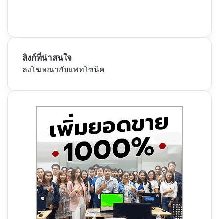
ลิงก์ที่น่าสนใจ
ลงโฆษณากับแพทโซนิค