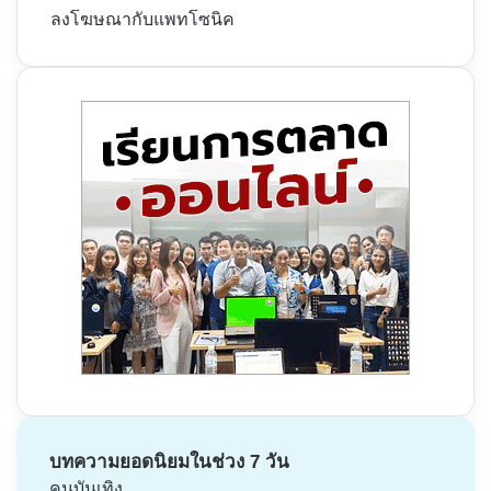
ลงโฆษณากับแพทโซนิค
บทความยอดนิยมในช่วง 7 วัน
คนบันเทิง