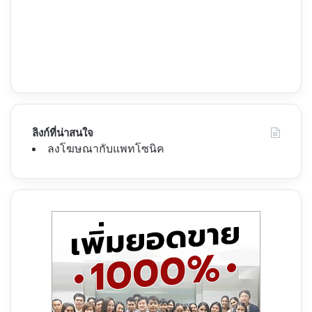
ลิงก์ที่น่าสนใจ
ลงโฆษณากับแพทโซนิค