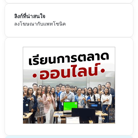
ลิงก์ที่น่าสนใจ
ลงโฆษณากับแพทโซนิค