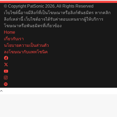
© Copyright PatSonic 2026, All Rights Reserved
เว็บไซต์นี้อาจมีลิงก์ที่เป็นโฆษณาหรือลิงก์พันธมิตร หากคลิก
ลิงก์เหล่านี้ เว็บไซต์อาจได้รับค่าตอบแทนจากผู้ให้บริการ
โฆษณาหรือพันธมิตรที่เกี่ยวข้อง
Home
เกี่ยวกับเรา
นโยบายความเป็นส่วนตัว
ลงโฆษณากับแพทโซนิค
Facebook
X
YouTube
Instagram
Spotify
Back
to
top
button