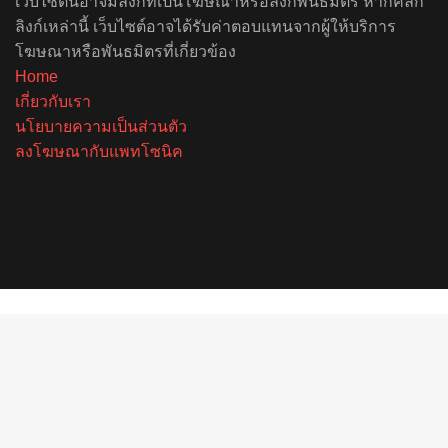
เว็บไซต์นี้อาจมีลิงก์ที่เป็นโฆษณาหรือลิงก์พันธมิตร หากคลิก
ลิงก์เหล่านี้ เว็บไซต์อาจได้รับค่าตอบแทนจากผู้ให้บริการ
โฆษณาหรือพันธมิตรที่เกี่ยวข้อง
Home
เกี่ยวกับเรา
นโยบายความเป็นส่วนตัว
ลงโฆษณากับแพทโซนิค
Facebook
X
YouTube
Instagram
Spotify
Back
to
top
button