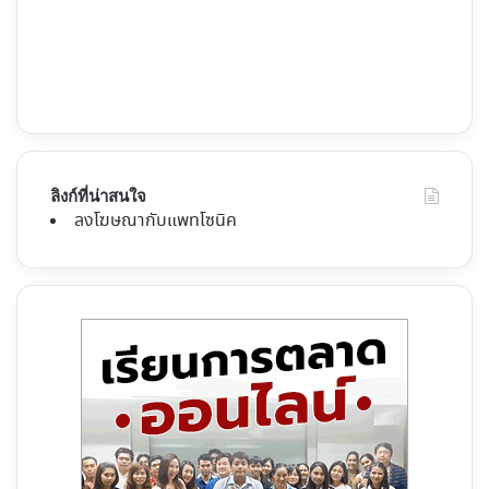
ลิงก์ที่น่าสนใจ
ลงโฆษณากับแพทโซนิค