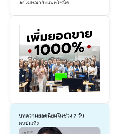
ลงโฆษณากับแพทโซนิค
บทความยอดนิยมในช่วง 7 วัน
คนบันเทิง