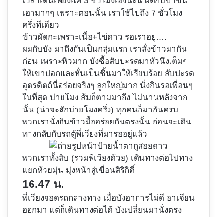
เวลาเดินเพียงแค่ 3 ชั่วโมงเองนะนี่ ผิดกับขาขึ้น
เอามากๆ เพราะตอนนั้น เราใช้ไปถึง 7 ชั่วโมง
ครึ่งทีเดียว
ข้าวผัดกะเพราะเนื้อ+ไข่ดาว รอเราอยู่….
ผมกับบัง มาถึงกันเป็นกลุ่มแรก เราสั่งข้าวมากัน
ก่อน เพราะหิวมาก บังซื้อสับปะรดมาหัวนึงเต็มๆ
ให้เขาปอกและหั่นเป็นชิ้นมาให้เรียบร้อย สับปะรด
อุตรดิตถ์นี่อร่อยจริงๆ ลูกใหญ่มาก นั่งกินรอเพื่อนๆ
ในที่สุด บ่ายโมง ส้มก็ตามมาถึง ไม่นานหลังจาก
นั้น (น่าจะสักบ่ายโมงครึ่ง) ทุกคนก็มากันครบ
พวกเรานั่งกินข้าวมื้ออร่อยกันตรงนั้น ก่อนจะเดิน
ทางกลับกับรถตู้พี่เวียงที่มารออยู่แล้ว
พวกเราทั้งสิบ (รวมพี่เวียงด้วย) เดินทางต่อไปทาง
แยกห้วยมุ่น มุ่งหน้าสู่เขื่อนสิริกิติ์
16.47 น.
พี่เวียงจอดรถกลางทาง เมื่อบังอาการไม่ดี อาเจียน
ออกมา แต่ก็เดินทางต่อได้ บังเปลี่ยนมานั่งตรง