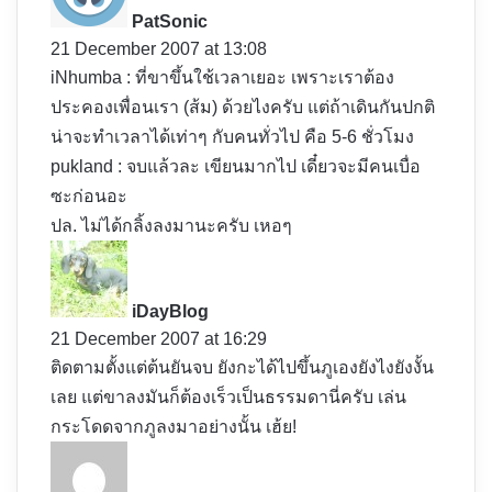
y
PatSonic
s
21 December 2007 at 13:08
:
iNhumba : ที่ขาขึ้นใช้เวลาเยอะ เพราะเราต้อง
ประคองเพื่อนเรา (ส้ม) ด้วยไงครับ แต่ถ้าเดินกันปกติ
น่าจะทำเวลาได้เท่าๆ กับคนทั่วไป คือ 5-6 ชั่วโมง
pukland : จบแล้วละ เขียนมากไป เดี๋ยวจะมีคนเบื่อ
ซะก่อนอะ
ปล. ไม่ได้กลิ้งลงมานะครับ เหอๆ
s
a
y
iDayBlog
s
21 December 2007 at 16:29
:
ติดตามตั้งแต่ต้นยันจบ ยังกะได้ไปขึ้นภูเองยังไงยังงั้น
เลย แต่ขาลงมันก็ต้องเร็วเป็นธรรมดานี่ครับ เล่น
กระโดดจากภูลงมาอย่างนั้น เฮ้ย!
s
a