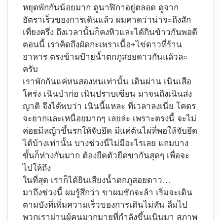
หยุดพักกันน้อยมาก ดูนาฬิกาอยู่ตลอด ดูจาก
อัตราเร็วของการเดินแล้ว ผมคาดว่าน่าจะถึงสัก
เที่ยงครึ่ง ถึงเวลานั้นก็คงหิวและได้กินข้าวกันพอดี
ตอนนี้ เราคิดถึงผัดกะเพราเนื้อ+ไข่ดาวที่ร้าน
อาหาร ตรงข้ามป้ายน้ำตกภูสอยดาวกันแล้วละ
ครับ
เราพักกันแค่หนสองหนเท่านั้น เดินผ่าน เนินเสือ
โคร่ง เนินป่าก่อ เนินปราบเซียน มาจนถึงเนินส่ง
ญาติ จึงได้พบว่า เนินนี้แหละ ที่เวลาลงเนี่ย โคตร
จะยากและเหนื่อยมากๆ เลยล่ะ เพราะตรงนี้ จะไม่
ค่อยมีหญ้าขึ้นรกให้จับยึด มีแค่ต้นไผ่ที่พอให้จับยึด
ได้บ้างเท่านั้น บางช่วงนี่ไม่มีอะไรเลย แถมบาง
ขั้นก็ห่างกันมาก ต้องยืดตัวยืดขากันสุดๆ เพื่อจะ
ไปให้ถึง
ในที่สุด เราก็ได้ยินเสียงน้ำตกภูสอยดาว…
มาถึงช่วงนี้ ผมรู้สึกว่า ขาผมชักจะล้า เริ่มจะเดิน
ตามบังที่เพิ่มความเร็วของการเดินไม่ทัน ลืมไป
พวกเราผ่านผู้คนมากมายที่กำลังขึ้นเนินมา สภาพ