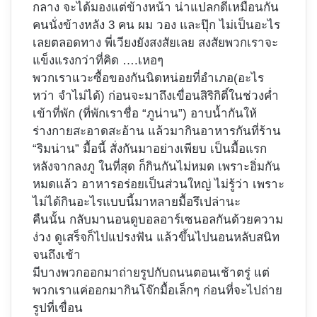
กลาง จะได้มองแต่ข้างหน้า น่าแปลกดีเหมือนกัน
คนนั่งข้างหลัง 3 คน ผม วอง และปุ๊ก ไม่เป็นอะไร
เลยตลอดทาง พี่เวียงยังสงสัยเลย สงสัยพวกเราจะ
แข็งแรงกว่าที่คิด ….เหอๆ
พวกเราแวะซื้อของกันนิดหน่อยที่อำเภอ(อะไร
หว่า จำไม่ได้) ก่อนจะมาถึงเขื่อนสิริกิติ์ในช่วงค่ำ
เข้าที่พัก (ที่พักเราชื่อ “ภูน่าน”) อาบน้ำกันให้
ร่างกายสะอาดสะอ้าน แล้วมากินอาหารกันที่ร้าน
“ริมน่าน” มื้อนี้ สั่งกันมาอย่างเพียบ เป็นมื้อแรก
หลังจากลงภู ในที่สุด ก็กินกันไม่หมด เพราะอิ่มกัน
หมดแล้ว อาหารอร่อยเป็นส่วนใหญ่ ไม่รู้ว่า เพราะ
ไม่ได้กินอะไรแบบนี้มาหลายมื้อรึเปล่านะ
คืนนั้น กลับมานอนดูบอลอาร์เซนอลกันด้วยความ
ง่วง ดูเสร็จก็ไปแปรงฟัน แล้วขึ้นไปนอนหลับสนิท
จนถึงเช้า
มีบางพวกออกมาถ่ายรูปกับถนนตอนเช้าตรู่ แต่
พวกเราแค่ออกมากินโจ๊กมื้อเล็กๆ ก่อนที่จะไปถ่าย
รูปที่เขื่อน