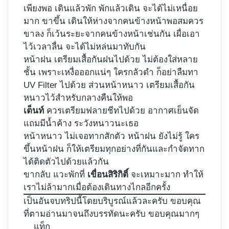
เพียงพอ เดินแล้วพัก พักแล้วเดิน จะได้ไม่เหนื่อย
มาก ขาขึ้น เดินให้ห่างจากคนข้างหน้าพอสมควร
ขาลง ก็เว้นระยะจากคนข้างหน้าเช่นกัน เผื่อเอา
ไว้เวลาลื่น จะได้ไม่หล่นมาทับกัน
หน้าฝน เตรียมเสื้อกันฝนไปด้วย ไม่ต้องใส่หลาย
ชั้น เพราะเหงื่อออกแน่ๆ ใครกลัวดำ ก็อย่าลืมทา
UV Filter ไปด้วย ส่วนหน้าหนาว เตรียมเสื้อกัน
หนาวไว้สำหรับกลางคืนให้พอ
เต็นท์
ควรเตรียมฟลายชีทไปด้วย อากาศเย็นจัด
แถมมีน้ำค้าง ระวังหนาวนะเธอ
หน้าหนาว ไม่เจอทากสักตัว หน้าฝน ยังไม่รู้ ใคร
ขึ้นหน้าฝน ก็ให้เตรียมทุกอย่างที่กันและกำจัดทาก
ได้ติดตัวไปด้วยแล้วกัน
ขากลับ แวะพักที่
เขื่อนสิริกิติ์
จะเหมาะมาก ทำให้
เราไม่ล้ามากเมื่อต้องเดินทางไกลอีกครั้ง
เป็นอันจบทริปนี้โดยบริบูรณ์แล้วละครับ ขอบคุณ
ที่ตามอ่านมาจนถึงบรรทัดนะครับ ขอบคุณมากๆ
แท็ก