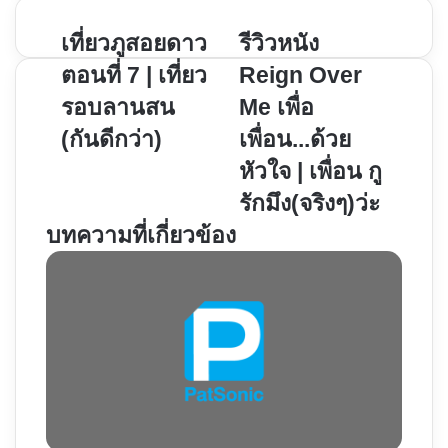
เที่ยว
เที่ยวภูสอยดาว
รีวิว
รีวิวหนัง
ภู
หนัง
ตอนที่ 7 | เที่ยว
Reign Over
สอยดาว
Reign
รอบลานสน
Me เพื่อ
ตอน
Over
(กันดีกว่า)
เพื่อน...ด้วย
ที่
Me
7
เพื่อ
หัวใจ | เพื่อน กู
|
เพื่อน...ด้วย
รักมึง(จริงๆ)ว่ะ
เที่ยว
หัวใจ
บทความที่เกี่ยวข้อง
รอบ
|
ลาน
เพื่อน
สน
กู
(กัน
รัก
ดี
มึง(จริงๆ)ว่ะ
กว่า)