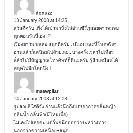
a
y
donuzz
s
13 January 2008 at 14:25
:
สวัสดีครับ เพิ่งได้เข้ามานั่งไล่อ่านซีรี่ภูสอยดาวจนจบ
ทุกตอนวันนี้เอง :P
เรื่องยาวมากเลย สนุกดีครับ.. เนินมรณะนี่โหดจริงๆ
อ่านแล้วก็เหนื่อยไปด้วยเลย.. บางครั้งเวลาไปเที่ยว
แ้ล้วไม่มีสัญญาณโทรศัพท์ก็ดีนะครับ รู้สึกเหมือนได้
หลุดไปอีกโลกนึง !
s
a
y
maewpilar
s
14 January 2008 at 12:08
:
รูปสวยสีใสดีจัง อ่านแล้วนึกถึงบรรยากาศกลิ่นหญ้า
กลิ่นน้ำ กลิ่นฟ้า(มีไหมเนี่ย)
ไม่เคยไปเลยค่ะ แต่ก็พอนึกออกว่าระหว่างทาง
นอกจากความเหนื่อย+สนุก