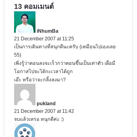
13 คอมเมนต์
s
a
y
iNhumBa
s
21 December 2007 at 11:25
:
เป็นการเดินทางที่สนุกดีนะครับ (เหมือนไปเองเลย
55)
เพิ่งรู้ว่าตอนลงจะเร็วกว่าตอนขึ้นเป็นเท่าตัว เผื่อมี
โอกาสไปจะได้กะเวลาได้ถูก
เอ๊ะ หรือว่าจะกลิ้งลงมา?
s
a
y
pukland
s
21 December 2007 at 11:42
:
จบแล้วเหรอ หนุกดีค่ะ :)
s
a