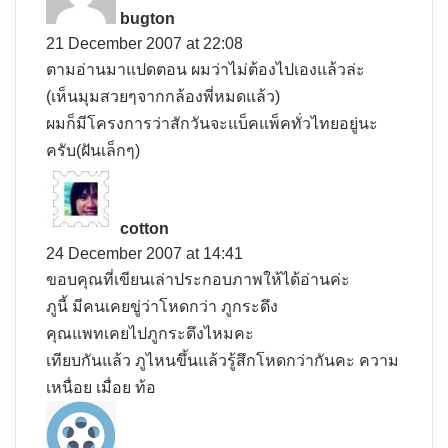
y
bugton
s
21 December 2007 at 22:08
:
ตามอ่านมาแปดตอน ผมว่าไม่ต้องไปเองแล้วล่ะ
(เห็นมุมสวยๆจากกล้องพี่หมดแล้ว)
ผมก็มีโครงการว่าสักวันจะแบ็คแพ็คทั่วไทยอยู่นะ
ครับ(ฝันเล็กๆ)
s
a
y
cotton
s
24 December 2007 at 14:41
:
ขอบคุณที่เขียนเล่าประกอบภาพให้ได้อ่านค่ะ
ภูนี้ มีคนเคยขู่ว่าโหดกว่า ภูกระดึง
คุณแพทเคยไปภูกระดึงไหมคะ
เทียบกันแล้ว ภูไหนขึ้นแล้วรู้สึกโหดกว่ากันคะ ความ
เหนื่อย เมื่อย ท้อ
s
a