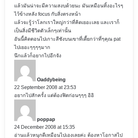
แล้วมันน่าจะมีความสงบด้วยนะ มันเหมือนทิ้งอะไรๆ
ไว้ข้างหลัง focus กับสิ่งตรงหน้า
แล้วจะรู้ว่าโลกเราใหญ่กว่าที่คิดเยอะเลย และเราก็
เป็นสิ่งมีชีวิตตัวเล็กๆเท่านั้น
อันนี้คิดตอนไปเกาะสีชังบนเขาที่เตี้ยกว่าที่ๆคุณ pat
ไปเยอะๆๆๆๆมาก
นึกแล้วก็อยากไปอีกจัง
s
a
y
Oaddybeing
s
22 September 2008 at 23:53
:
อยากไปสักครั้ง แต่ต้องฟิตก่อนๆๆๆ อิอิ
s
a
y
poppap
s
24 December 2008 at 15:35
:
อ่านแล้วหนุกดีเหมือนไปเองเลยค่ะ ต้องหาโอกาสไป