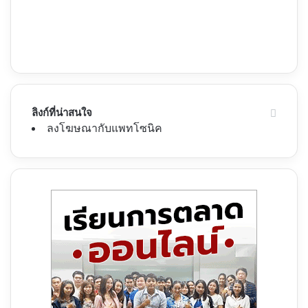
ลิงก์ที่น่าสนใจ
ลงโฆษณากับแพทโซนิค