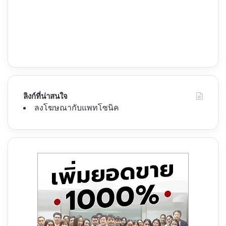
ลิงก์ที่น่าสนใจ
ลงโฆษณากับแพทโซนิค