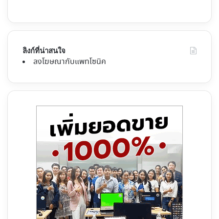
ลิงก์ที่น่าสนใจ
ลงโฆษณากับแพทโซนิค